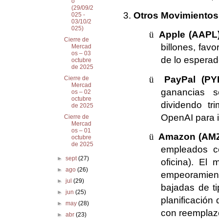
o
(29/09/2
Otros Movimientos
025 -
03/10/2
025)
ü
Apple (AAPL)
Cierre de
billones, fav
Mercad
os – 03
de lo esperad
octubre
de 2025
ü
PayPal (PY
Cierre de
Mercad
ganancias s
os – 02
octubre
dividendo tr
de 2025
OpenAI para i
Cierre de
Mercad
os – 01
ü
Amazon (AMZ
octubre
de 2025
empleados co
►
sept
(27)
oficina). El 
►
ago
(26)
empeoramient
►
jul
(29)
bajadas de ti
►
jun
(25)
planificación
►
may
(28)
con reemplazo
►
abr
(23)