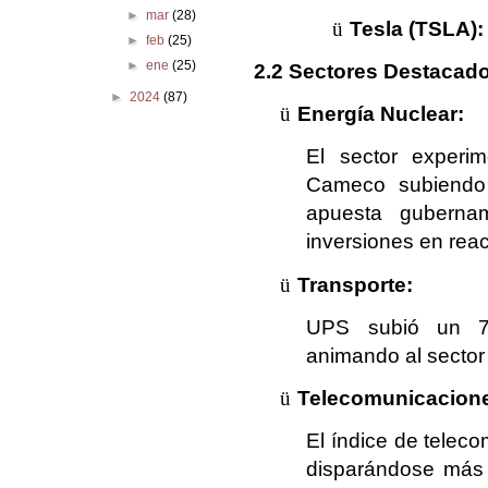
►
mar
(28)
ü
Tesla (TSLA):
►
feb
(25)
►
ene
(25)
2.2 Sectores Destacad
►
2024
(87)
ü
Energía Nuclear:
El sector experi
Cameco subiendo 
apuesta guberna
inversiones en reac
ü
Transporte:
UPS subió un 7% 
animando al sector 
ü
Telecomunicacion
El índice de telec
disparándose más 