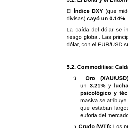
El
Índice DXY
(que mide
divisas)
cayó un 0.14%
,
La caída del dólar se i
riesgo global. Las princi
dólar, con el EUR/USD 
5.2. Commodities: Caíd
ü
Oro (XAU/USD)
un
3.21%
y
luch
psicológico y téc
masiva se atribuye
que estaban largos
euforia del mercado
ü
Crudo (WTI):
Los pr