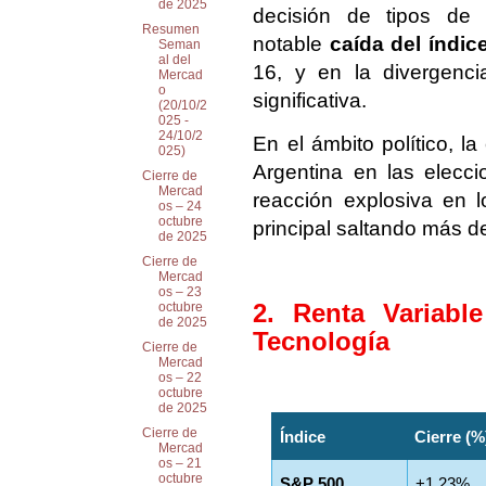
de 2025
decisión de tipos de 
Resumen
notable
caída del índice
Seman
al del
16, y en la divergenci
Mercad
o
significativa.
(20/10/2
025 -
24/10/2
En el ámbito político, la
025)
Argentina en las elecci
Cierre de
Mercad
reacción explosiva en l
os – 24
octubre
principal saltando más d
de 2025
Cierre de
Mercad
os – 23
2. Renta Variabl
octubre
de 2025
Tecnología
Cierre de
Mercad
os – 22
octubre
de 2025
Cierre de
Índice
Cierre (%
Mercad
os – 21
octubre
S&P 500
+1.23%