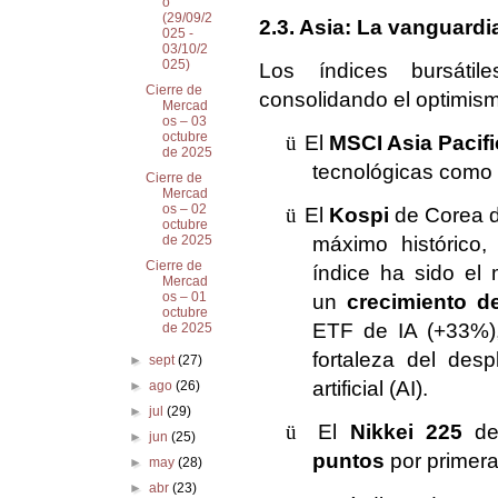
o
(29/09/2
2.3. Asia: La vanguardi
025 -
03/10/2
025)
Los índices bursátil
Cierre de
consolidando el optimis
Mercad
os – 03
octubre
ü
El
MSCI Asia Pacifi
de 2025
tecnológicas como
Cierre de
Mercad
os – 02
ü
El
Kospi
de Corea d
octubre
máximo histórico,
de 2025
Cierre de
índice ha sido el
Mercad
os – 01
un
crecimiento d
octubre
ETF de IA (+33%),
de 2025
fortaleza del desp
►
sept
(27)
artificial (AI).
►
ago
(26)
►
jul
(29)
ü
El
Nikkei 225
de
►
jun
(25)
puntos
por primera
►
may
(28)
►
abr
(23)