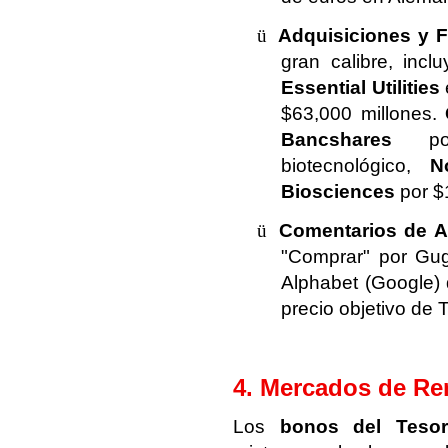
ü
Adquisiciones y 
gran calibre, inc
Essential Utilities
$63,000 millones.
Bancshares
por
biotecnológico,
N
Biosciences
por $
ü
Comentarios de An
"Comprar" por Gug
Alphabet (Google) 
precio objetivo de 
4. Mercados de Ren
Los
bonos del Teso