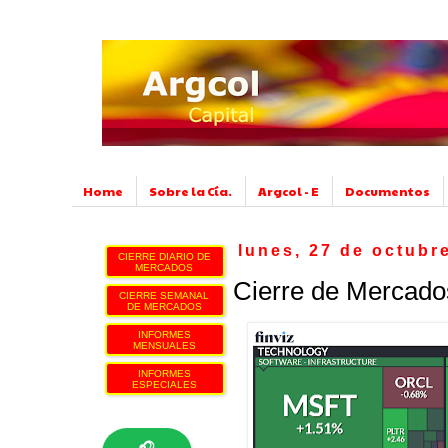
Home
Sobre la Cía.
Argcol - E
Documentos
lunes, 27 de octubr
CIERRE DIARIO DE
MERCADOS
Cierre de Mercado
CIERRE SEMANAL
DE MERCADOS
INFORMES
MENSUALES
INFORMES
ESPECIALES