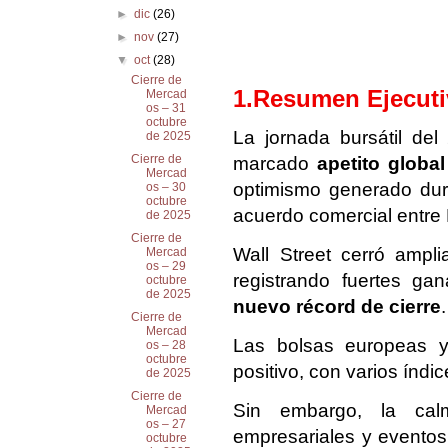
►
dic
(26)
►
nov
(27)
▼
oct
(28)
Cierre de
1.Resumen Ejecut
Mercad
os – 31
octubre
La jornada bursátil de
de 2025
Cierre de
marcado
apetito global
Mercad
optimismo generado dur
os – 30
octubre
acuerdo comercial entre
de 2025
Cierre de
Wall Street cerró ampl
Mercad
os – 29
registrando fuertes ga
octubre
de 2025
nuevo récord de cierre
.
Cierre de
Mercad
Las bolsas europeas y 
os – 28
octubre
positivo, con varios índ
de 2025
Cierre de
Sin embargo, la cal
Mercad
os – 27
empresariales y evento
octubre