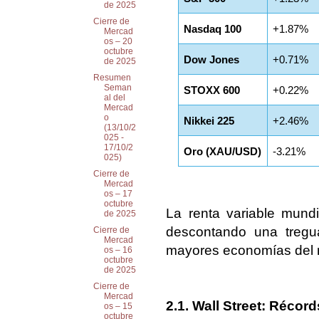
de 2025
Cierre de
Nasdaq 100
+1.87%
Mercad
os – 20
octubre
Dow Jones
+0.71%
de 2025
Resumen
Seman
STOXX 600
+0.22%
al del
Mercad
o
Nikkei 225
+2.46%
(13/10/2
025 -
17/10/2
Oro (XAU/USD)
-3.21%
025)
Cierre de
Mercad
os – 17
octubre
La renta variable mund
de 2025
descontando una tregua
Cierre de
Mercad
mayores economías del
os – 16
octubre
de 2025
Cierre de
Mercad
2.1. Wall Street: Récor
os – 15
octubre