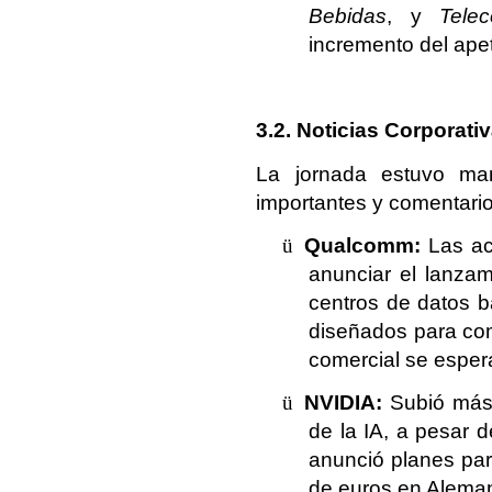
Bebidas
, y
Tele
incremento del apeti
3.2. Noticias Corporat
La jornada estuvo mar
importantes y comentario
ü
Qualcomm:
Las ac
anunciar el lanzam
centros de datos 
diseñados para com
comercial se esper
ü
NVIDIA:
Subió más 
de la IA, a pesar 
anunció planes par
de euros en Alema