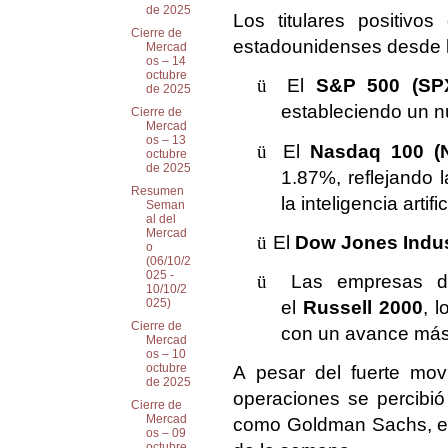
de 2025
Los titulares positivo
Cierre de
estadounidenses desde l
Mercad
os – 14
octubre
ü
El
S&P 500 (SP
de 2025
estableciendo un nu
Cierre de
Mercad
os – 13
ü
El
Nasdaq 100 (
octubre
de 2025
1.87%, reflejando 
Resumen
la inteligencia artific
Seman
al del
Mercad
ü
El
Dow Jones Indus
o
(06/10/2
025 -
ü
Las empresas de
10/10/2
025)
el
Russell 2000
, 
Cierre de
con un avance más
Mercad
os – 10
octubre
A pesar del fuerte mov
de 2025
operaciones se percibió
Cierre de
Mercad
como Goldman Sachs, en
os – 09
octubre