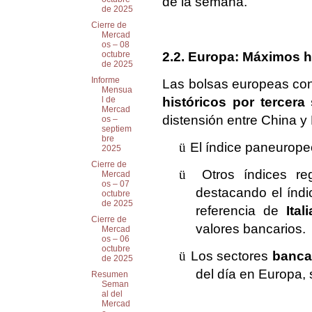
de la semana.
de 2025
Cierre de
Mercad
os – 08
2.2. Europa: Máximos h
octubre
de 2025
Informe
Las bolsas europeas con
Mensua
históricos por tercera
l de
Mercad
distensión entre China y
os –
septiem
bre
ü
El índice paneurop
2025
Cierre de
ü
Otros índices re
Mercad
os – 07
destacando el índ
octubre
de 2025
referencia de
Itali
Cierre de
valores bancarios.
Mercad
os – 06
octubre
ü
Los sectores
banca
de 2025
del día en Europa,
Resumen
Seman
al del
Mercad