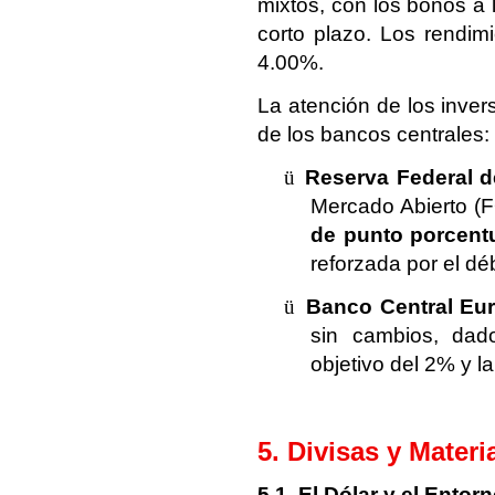
mixtos, con los bonos a 
corto plazo. Los rendimi
4.00%.
La atención de los inver
de los bancos centrales:
ü
Reserva Federal d
Mercado Abierto (F
de punto porcent
reforzada por el déb
ü
Banco Central Eu
sin cambios, dado
objetivo del 2% y l
5. Divisas y Mater
5.1. El Dólar y el Entor