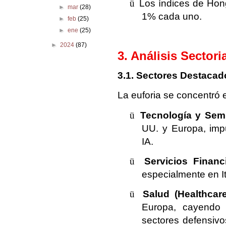
ü
Los índices de Hon
►
mar
(28)
1% cada uno.
►
feb
(25)
►
ene
(25)
►
2024
(87)
3. Análisis Sector
3.1. Sectores Destacad
La euforia se concentró e
ü
Tecnología y Sem
UU. y Europa, impu
IA.
ü
Servicios Financ
especialmente en It
ü
Salud (Healthcare
Europa, cayendo 
sectores defensivo