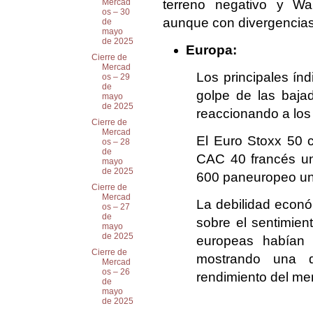
terreno negativo y Wal
Mercad
os – 30
aunque con divergencias
de
mayo
de 2025
Europa:
Cierre de
Mercad
Los principales ín
os – 29
de
golpe de las baja
mayo
de 2025
reaccionando a los
Cierre de
Mercad
El Euro Stoxx 50 
os – 28
de
CAC 40 francés un
mayo
de 2025
600 paneuropeo un
Cierre de
Mercad
La debilidad econ
os – 27
de
sobre el sentimien
mayo
de 2025
europeas habían 
Cierre de
mostrando una d
Mercad
os – 26
rendimiento del mer
de
mayo
de 2025