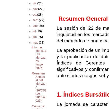
►
dic
(26)
►
nov
(27)
►
oct
(28)
Resumen General 
►
sept
(27)
►
ago
(26)
La sesión del 22 de ma
►
jul
(29)
inquietud en los mercado
►
jun
(25)
del mercado de bonos y s
▼
may
(28)
Informe
La aprobación de un impo
Mensua
l de
y la publicación de dat
Mercad
os –
Índices de Gerentes
mayo
2025
significativos y confirma
Resumen
ante ciertos riesgos sub
Seman
al del
Mercad
o
(26/05/2
1. Índices Bursáti
025 -
30/05/2
025)
La jornada se caracteri
Cierre de