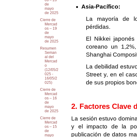
os – 20
de
Asia-Pacífico:
mayo
de 2025
La mayoría de lo
Cierre de
Mercad
pérdidas.
os – 19
de
mayo
El Nikkei japoné
de 2025
coreano un 1,2%
Resumen
Seman
Shanghai Composit
al del
Mercad
La debilidad estuvo
o
(12/05/2
Street y, en el ca
025 -
16/05/2
de sus propios bon
025)
Cierre de
Mercad
os – 16
de
2. Factores Clave 
mayo
de 2025
La sesión estuvo domina
Cierre de
Mercad
y el impacto de la pol
os – 15
de
publicación de datos m
mayo