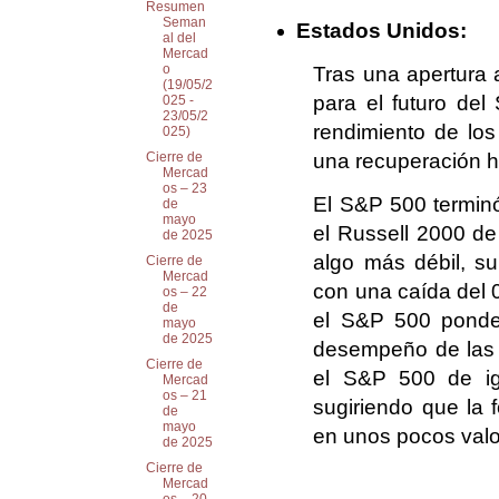
Resumen
Seman
Estados Unidos:
al del
Mercad
o
Tras una apertura 
(19/05/2
para el futuro de
025 -
23/05/2
rendimiento de lo
025)
una recuperación ha
Cierre de
Mercad
os – 23
El S&P 500 termin
de
mayo
el Russell 2000 d
de 2025
algo más débil, s
Cierre de
Mercad
con una caída del 
os – 22
de
el S&P 500 ponder
mayo
de 2025
desempeño de las g
Cierre de
el S&P 500 de ig
Mercad
os – 21
sugiriendo que la f
de
mayo
en unos pocos valo
de 2025
Cierre de
Mercad