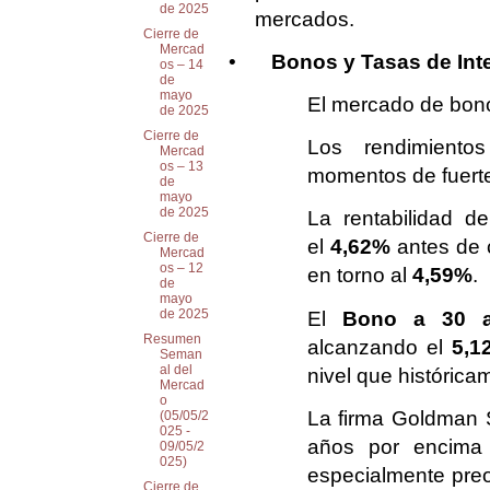
de 2025
mercados.
Cierre de
Mercad
•
Bonos y Tasas de Int
os – 14
de
mayo
El mercado de bonos
de 2025
Cierre de
Los rendimiento
Mercad
os – 13
momentos de fuerte
de
mayo
de 2025
La rentabilidad d
Cierre de
el
4,62%
antes de c
Mercad
os – 12
en torno al
4,59%
.
de
mayo
de 2025
El
Bono a 30 
Resumen
alcanzando el
5,1
Seman
al del
nivel que históric
Mercad
o
La firma Goldman 
(05/05/2
025 -
años por encim
09/05/2
025)
especialmente preo
Cierre de