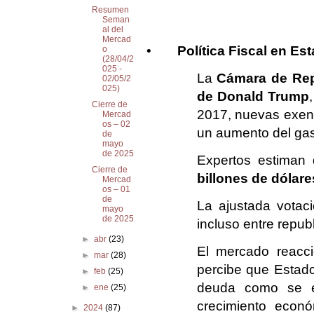
Resumen
Seman
al del
Mercad
•
Política Fiscal en Es
o
(28/04/2
025 -
La
Cámara de Repr
02/05/2
025)
de Donald Trump
Cierre de
2017, nuevas exenc
Mercad
os – 02
un aumento del gas
de
mayo
de 2025
Expertos estiman 
Cierre de
billones de dólare
Mercad
os – 01
de
La ajustada votaci
mayo
de 2025
incluso entre repub
►
abr
(23)
El mercado reacci
►
mar
(28)
percibe que Estad
►
feb
(25)
deuda como se es
►
ene
(25)
crecimiento econ
►
2024
(87)