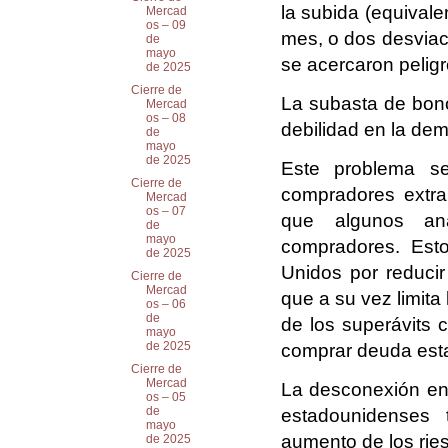
la subida (equival
Mercad
os – 09
mes, o dos desviaci
de
mayo
se acercaron pelig
de 2025
Cierre de
La subasta de bono
Mercad
os – 08
debilidad en la de
de
mayo
de 2025
Este problema s
Cierre de
compradores extra
Mercad
os – 07
que algunos an
de
mayo
compradores. Est
de 2025
Unidos por reducir
Cierre de
Mercad
que a su vez limita
os – 06
de
de los superávits 
mayo
de 2025
comprar deuda est
Cierre de
Mercad
La desconexión en
os – 05
de
estadounidenses
mayo
aumento de los ries
de 2025