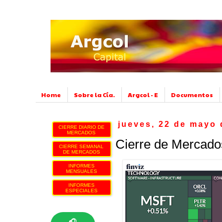
Home
Sobre la Cía.
Argcol - E
Documentos
jueves, 22 de mayo 
CIERRE DIARIO DE
MERCADOS
Cierre de Mercado
CIERRE SEMANAL
DE MERCADOS
INFORMES
MENSUALES
INFORMES
ESPECIALES