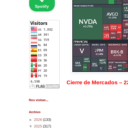
🎧
Spotify
Cierre de Mercados – 
Nos visitan...
Archivo
►
2026
(133)
▼
2025
(317)