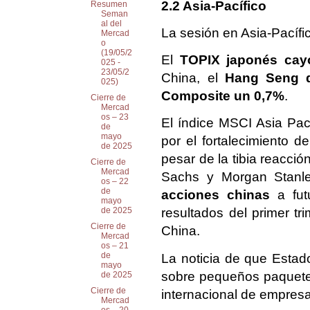
2.2 Asia-Pacífico
Resumen
Seman
al del
La sesión en Asia-Pacíf
Mercad
o
(19/05/2
El
TOPIX japonés cay
025 -
23/05/2
China, el
Hang Seng 
025)
Composite un 0,7%
.
Cierre de
Mercad
os – 23
El índice MSCI Asia Paci
de
mayo
por el fortalecimiento 
de 2025
pesar de la tibia reacció
Cierre de
Mercad
Sachs y Morgan Stanl
os – 22
de
acciones chinas
a futu
mayo
de 2025
resultados del primer t
Cierre de
China.
Mercad
os – 21
de
La noticia de que Estad
mayo
sobre pequeños paquetes
de 2025
Cierre de
internacional de empres
Mercad