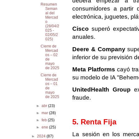
deberá empezar a tra
Resumen
consumidores a partir 
Seman
al del
electrónica, juguetes, pl
Mercad
o
(28/04/2
Cisco
superó expectati
025 -
02/05/2
anuales.
025)
Cierre de
Deere & Company
supe
Mercad
os – 02
inferior de su previsión 
de
mayo
de 2025
Meta Platforms
cayó tra
Cierre de
su modelo de IA "Behem
Mercad
os – 01
de
UnitedHealth Group
ex
mayo
fraude.
de 2025
►
abr
(23)
►
mar
(28)
5. Renta Fija
►
feb
(25)
►
ene
(25)
La sesión en los merca
►
2024
(87)