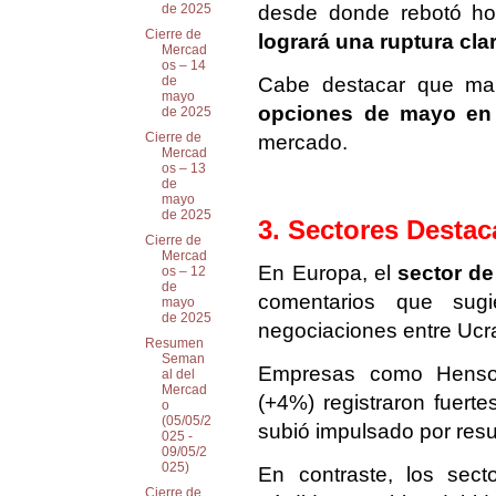
desde donde rebotó ho
de 2025
Cierre de
logrará una ruptura cla
Mercad
os – 14
Cabe destacar que ma
de
mayo
opciones de mayo en l
de 2025
Cierre de
mercado.
Mercad
os – 13
de
mayo
de 2025
3. Sectores Desta
Cierre de
Mercad
En Europa, el
sector d
os – 12
de
comentarios que sugi
mayo
de 2025
negociaciones entre Ucr
Resumen
Seman
Empresas como Hensold
al del
Mercad
(+4%) registraron fuerte
o
(05/05/2
subió impulsado por resu
025 -
09/05/2
025)
En contraste, los sect
Cierre de