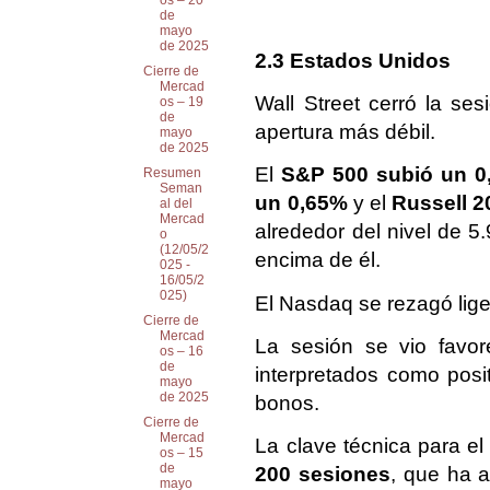
os – 20
de
mayo
de 2025
2.3 Estados Unidos
Cierre de
Mercad
Wall Street cerró la se
os – 19
de
apertura más débil.
mayo
de 2025
El
S&P 500 subió un 0
Resumen
Seman
un 0,65%
y el
Russell 2
al del
Mercad
alrededor del nivel de 5.
o
(12/05/2
encima de él.
025 -
16/05/2
025)
El Nasdaq se rezagó lige
Cierre de
Mercad
La sesión se vio favo
os – 16
de
interpretados como posit
mayo
de 2025
bonos.
Cierre de
Mercad
La clave técnica para e
os – 15
de
200 sesiones
, que ha 
mayo