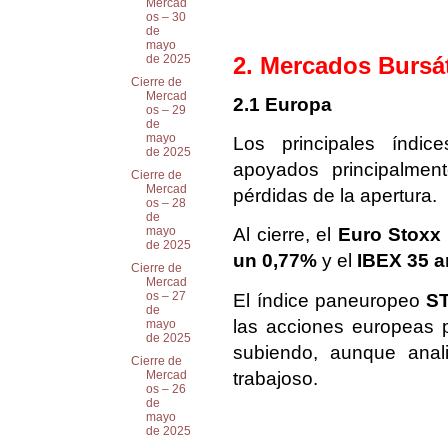
Mercad
os – 30
de
mayo
2. Mercados Bursát
de 2025
Cierre de
Mercad
2.1 Europa
os – 29
de
mayo
Los principales índic
de 2025
apoyados principalment
Cierre de
Mercad
pérdidas de la apertura.
os – 28
de
Al cierre, el
Euro Stoxx
mayo
de 2025
un 0,77%
y el
IBEX 35 a
Cierre de
Mercad
os – 27
El índice paneuropeo
S
de
las acciones europeas p
mayo
de 2025
subiendo, aunque anal
Cierre de
trabajoso.
Mercad
os – 26
de
mayo
de 2025