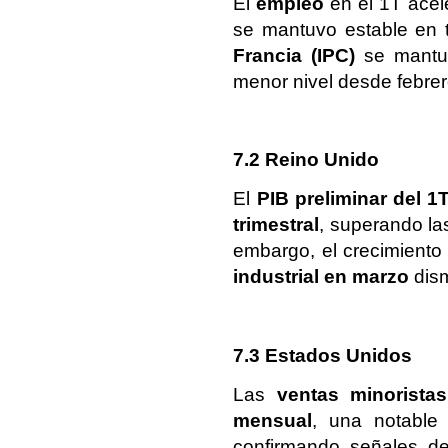
El
empleo
en el 1T acel
se mantuvo estable en
Francia (IPC)
se mantu
menor nivel desde febre
7.2 Reino Unido
El
PIB preliminar del 1
trimestral
, superando las
embargo, el crecimient
industrial en marzo
dis
7.3 Estados Unidos
Las
ventas minoristas
mensual
, una notabl
confirmando señales de