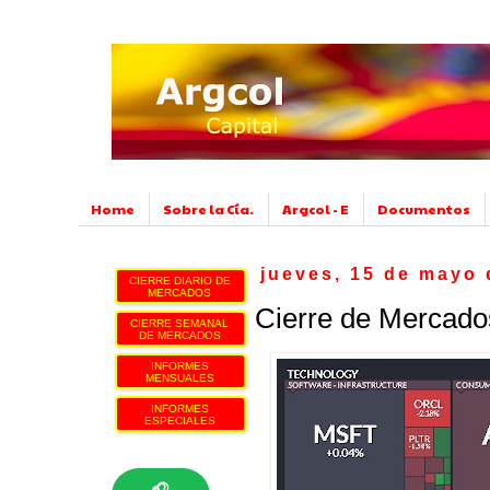
Home
Sobre la Cía.
Argcol - E
Documentos
jueves, 15 de mayo 
CIERRE DIARIO DE
MERCADOS
Cierre de Mercado
CIERRE SEMANAL
DE MERCADOS
INFORMES
MENSUALES
INFORMES
ESPECIALES