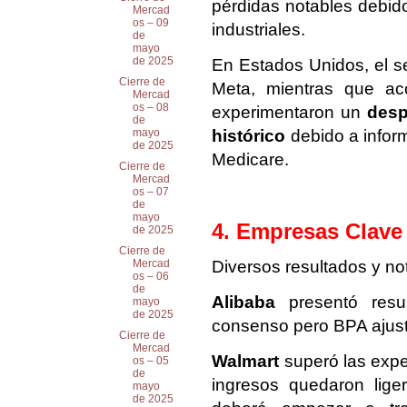
pérdidas notables debido
Mercad
os – 09
industriales.
de
mayo
de 2025
En Estados Unidos, el se
Cierre de
Meta, mientras que ac
Mercad
os – 08
experimentaron un
desp
de
histórico
debido a infor
mayo
de 2025
Medicare.
Cierre de
Mercad
os – 07
de
mayo
4. Empresas Clave
de 2025
Cierre de
Diversos resultados y no
Mercad
os – 06
de
Alibaba
presentó resul
mayo
de 2025
consenso pero BPA ajust
Cierre de
Mercad
Walmart
superó las expe
os – 05
de
ingresos quedaron lige
mayo
de 2025