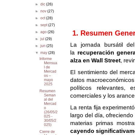
►
dic
(26)
►
nov
(27)
►
oct
(28)
►
sept
(27)
1. Resumen Genera
►
ago
(26)
►
jul
(29)
La jornada bursátil 
►
jun
(25)
la
recuperación genera
▼
may
(28)
Informe
alza en Wall Street
, rev
Mensua
l de
El sentimiento del merc
Mercad
os –
datos macroeconómicos d
mayo
2025
políticos relevantes,
Resumen
comerciales y los arance
Seman
al del
Mercad
La renta fija experiment
o
(26/05/2
largo del día, ofreciendo
025 -
30/05/2
materias primas mostr
025)
cayendo significativam
Cierre de