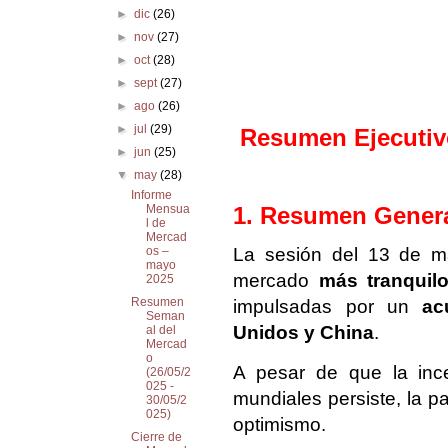
►
dic
(26)
►
nov
(27)
►
oct
(28)
►
sept
(27)
►
ago
(26)
►
jul
(29)
Resumen Ejecuti
►
jun
(25)
▼
may
(28)
Informe
1. Resumen Genera
Mensua
l de
Mercad
os –
La sesión del 13 de m
mayo
mercado
más tranquil
2025
Resumen
impulsadas por un
ac
Seman
Unidos y China
.
al del
Mercad
o
A pesar de que la ince
(26/05/2
025 -
mundiales persiste, la p
30/05/2
025)
optimismo.
Cierre de