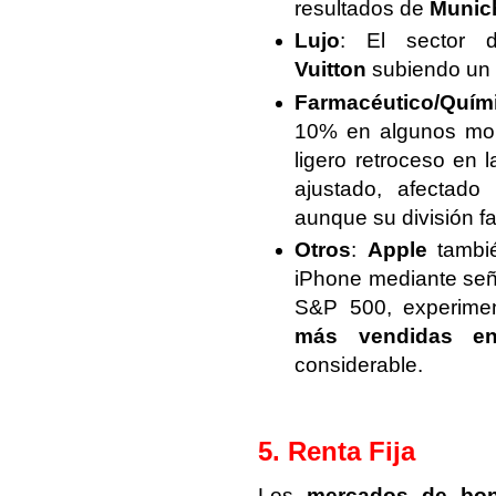
resultados de
Munic
Lujo
: El sector 
Vuitton
subiendo un
Farmacéutico/Quím
10% en algunos mom
ligero retroceso en 
ajustado, afectado
aunque su división f
Otros
:
Apple
tambié
iPhone mediante señ
S&P 500, experimen
más vendidas en
considerable.
5. Renta Fija
Los
mercados de bo