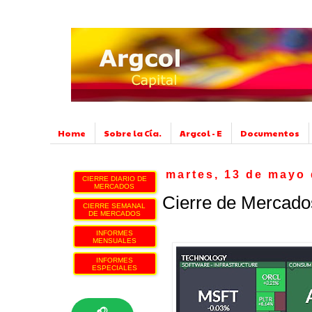
Home
Sobre la Cía.
Argcol - E
Documentos
martes, 13 de mayo
CIERRE DIARIO DE
MERCADOS
Cierre de Mercado
CIERRE SEMANAL
DE MERCADOS
INFORMES
MENSUALES
INFORMES
ESPECIALES