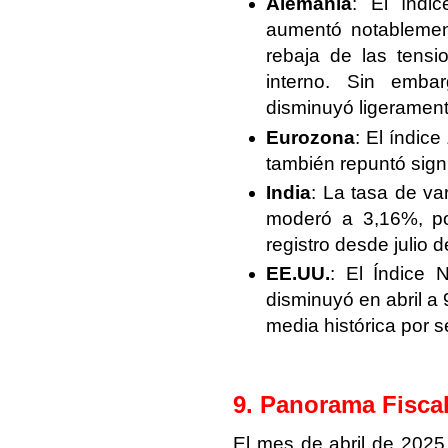
Alemania
: El índi
aumentó notablement
rebaja de las tensi
interno. Sin emba
disminuyó ligerament
Eurozona
: El índic
también repuntó sign
India
: La tasa de va
moderó a 3,16%, po
registro desde julio 
EE.UU.
: El Índice
disminuyó en abril a
media histórica por
9. Panorama Fisca
El mes de abril de 2025