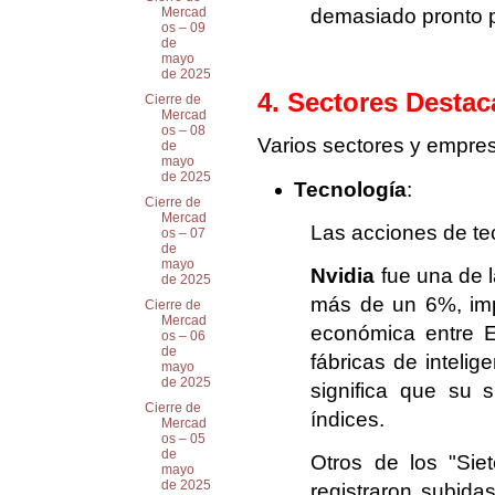
demasiado pronto p
Mercad
os – 09
de
mayo
de 2025
4. Sectores Desta
Cierre de
Mercad
os – 08
Varios sectores y empres
de
mayo
de 2025
Tecnología
:
Cierre de
Mercad
Las acciones de te
os – 07
de
mayo
Nvidia
fue una de l
de 2025
más de un 6%, imp
Cierre de
Mercad
económica entre E
os – 06
de
fábricas de intelig
mayo
de 2025
significa que su 
Cierre de
índices.
Mercad
os – 05
de
Otros de los "Si
mayo
de 2025
registraron subida