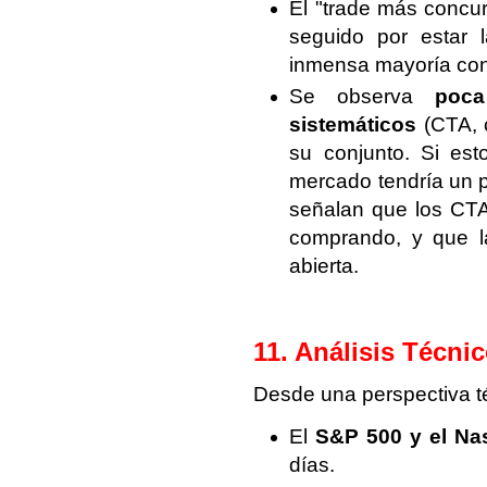
El "trade más concur
seguido por estar 
inmensa mayoría cons
Se observa
poca
sistemáticos
(CTA, c
su conjunto. Si est
mercado tendría un po
señalan que los CTA 
comprando, y que l
abierta.
11. Análisis Técni
Desde una perspectiva té
El
S&P 500 y el Na
días.