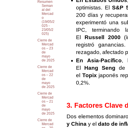
En Estados Unidos
Resumen
Seman
optimistas. El
S&P 
al del
Mercad
200 días y recupera
o
experimentó una sub
(19/05/2
025 -
IPC, terminando l
23/05/2
025)
El
Russell 2000
(í
Cierre de
registró ganancias
Mercad
os – 23
rezagado, afectado p
de
mayo
En Asia-Pacífico
, 
de 2025
El
Hang Seng
de 
Cierre de
Mercad
el
Topix
japonés rep
os – 22
de
0,2%.
mayo
de 2025
Cierre de
Mercad
os – 21
3. Factores Clave 
de
mayo
de 2025
Dos elementos dominaron
Cierre de
y China
y el
dato de inf
Mercad