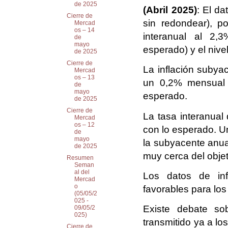
de 2025
(Abril 2025)
: El d
Cierre de
sin redondear), p
Mercad
os – 14
interanual al 2,
de
mayo
esperado) y el niv
de 2025
Cierre de
La inflación subya
Mercad
os – 13
un 0,2% mensual 
de
mayo
esperado.
de 2025
Cierre de
La tasa interanual
Mercad
os – 12
con lo esperado. U
de
mayo
la subyacente anua
de 2025
muy cerca del objet
Resumen
Seman
al del
Los datos de inf
Mercad
o
favorables para lo
(05/05/2
025 -
Existe debate so
09/05/2
025)
transmitido ya a lo
Cierre de