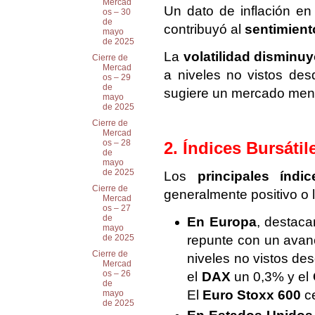
Mercad
Un dato de inflación e
os – 30
de
contribuyó al
sentimient
mayo
de 2025
La
volatilidad disminuy
Cierre de
Mercad
a niveles no vistos de
os – 29
de
sugiere un mercado men
mayo
de 2025
Cierre de
Mercad
os – 28
2. Índices Bursáti
de
mayo
de 2025
Los
principales índic
Cierre de
generalmente positivo o l
Mercad
os – 27
de
En Europa
, destaca
mayo
repunte con un avan
de 2025
Cierre de
niveles no vistos de
Mercad
os – 26
el
DAX
un 0,3% y el
de
El
Euro Stoxx 600
ce
mayo
de 2025