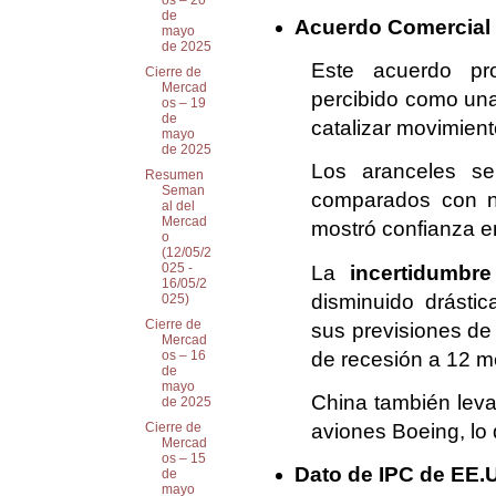
os – 20
de
Acuerdo Comercial
mayo
de 2025
Este acuerdo pro
Cierre de
Mercad
percibido como una
os – 19
de
catalizar movimient
mayo
de 2025
Los aranceles se
Resumen
Seman
comparados con ni
al del
Mercad
mostró confianza e
o
(12/05/2
025 -
La
incertidumbre
16/05/2
disminuido drásti
025)
Cierre de
sus previsiones de 
Mercad
de recesión a 12 m
os – 16
de
mayo
China también leva
de 2025
aviones Boeing, lo
Cierre de
Mercad
os – 15
Dato de IPC de EE.
de
mayo