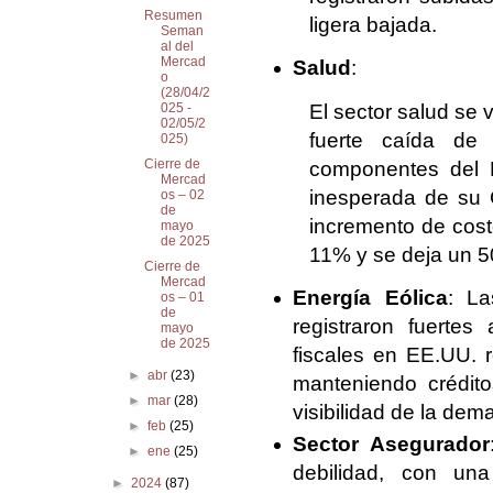
Resumen
ligera bajada.
Seman
al del
Mercad
Salud
:
o
(28/04/2
El sector salud se 
025 -
02/05/2
fuerte caída d
025)
Cierre de
componentes del 
Mercad
inesperada de su 
os – 02
de
incremento de cos
mayo
de 2025
11% y se deja un 5
Cierre de
Mercad
Energía Eólica
: La
os – 01
de
registraron fuerte
mayo
de 2025
fiscales en EE.UU. r
►
abr
(23)
manteniendo crédito
►
mar
(28)
visibilidad de la dem
►
feb
(25)
Sector Asegurador
►
ene
(25)
debilidad, con un
►
2024
(87)