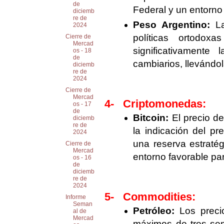
de
Federal y un entorn
diciemb
re de
Peso Argentino:
La
2024
políticas ortodox
Cierre de
Mercad
significativamente
os - 18
de
cambiarios, llevándol
diciemb
re de
2024
Cierre de
Mercad
4-
Criptomonedas:
os - 17
de
Bitcoin:
El precio de
diciemb
re de
la indicación del p
2024
una reserva estraté
Cierre de
Mercad
entorno favorable pa
os - 16
de
diciemb
re de
2024
5-
Commodities:
Informe
Seman
Petróleo:
Los precio
al de
Mercad
máximos de tres sem