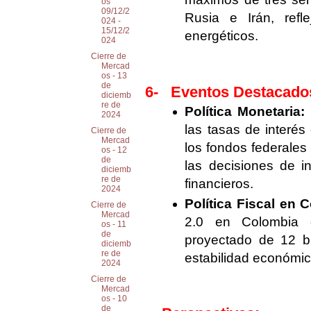
os
09/12/2
Rusia e Irán, refl
024 -
15/12/2
energéticos.
024
Cierre de
Mercad
os - 13
de
6-
Eventos Destacado
diciemb
re de
Política Monetaria:
2024
las tasas de interés
Cierre de
Mercad
los fondos federales 
os - 12
de
las decisiones de i
diciemb
re de
financieros.
2024
Política Fiscal en 
Cierre de
Mercad
2.0 en Colombia g
os - 11
de
proyectado de 12 bi
diciemb
re de
estabilidad económica 
2024
Cierre de
Mercad
os - 10
de