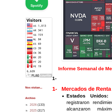
🎧
Spotify
Informe Semanal de Mer
1-
1-
Mercados de Renta 
Nos visitan...
Estados Unidos:
L
Archivo
registraron rendim
►
2026
(133)
alcanzaron máxim
►
2025
(317)