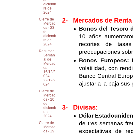
de
diciemb
re de
2024
2-
Mercados de Renta 
Cierre de
Mercad
Bonos del Tesoro 
os - 23
de
10 años aumentaron
diciemb
re de
recortes de tasa
2024
preocupaciones sobre 
Resumen
Seman
Bonos Europeos:
L
al de
Mercad
volatilidad, con ren
os
16/12/2
Banco Central Europe
024 -
22/12/2
ajustar a la baja sus
024
Cierre de
Mercad
os - 20
de
3-
Divisas:
diciemb
re de
Dólar Estadouniden
2024
de tres semanas fren
Cierre de
Mercad
expectativas de re
os - 19