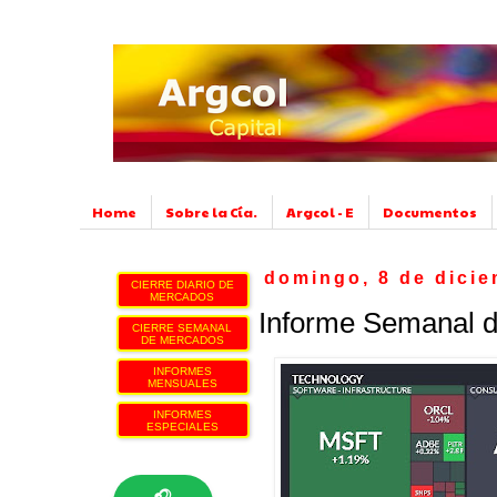
Home
Sobre la Cía.
Argcol - E
Documentos
domingo, 8 de dici
CIERRE DIARIO DE
MERCADOS
Informe Semanal d
CIERRE SEMANAL
DE MERCADOS
INFORMES
MENSUALES
INFORMES
ESPECIALES