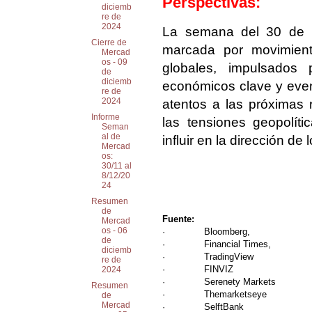
Perspectivas:
diciemb
re de
2024
La semana del 30 de n
Cierre de
marcada por movimiento
Mercad
os - 09
globales, impulsados 
de
diciemb
económicos clave y even
re de
2024
atentos a las próximas 
Informe
las tensiones geopolít
Seman
al de
influir en la dirección d
Mercad
os:
30/11 al
8/12/20
24
Resumen
de
Fuente:
Mercad
os - 06
· Bloomberg,
de
· Financial Times,
diciemb
· TradingView
re de
·
FINVIZ
2024
· Serenety Markets
Resumen
· Themarketseye
de
Mercad
· SelftBank