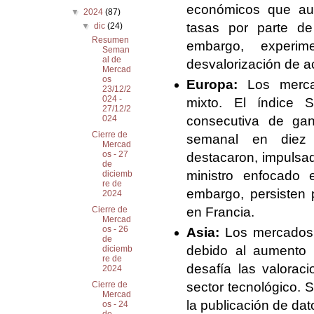
económicos que aum
▼
2024
(87)
tasas por parte d
▼
dic
(24)
Resumen
embargo, experi
Seman
al de
desvalorización de a
Mercad
os
Europa:
Los merca
23/12/2
024 -
mixto. El índice 
27/12/2
consecutiva de ga
024
Cierre de
semanal en diez 
Mercad
os - 27
destacaron, impulsa
de
ministro enfocado
diciemb
re de
embargo, persisten p
2024
en Francia.
Cierre de
Mercad
os - 26
Asia:
Los mercados 
de
debido al aumento 
diciemb
re de
desafía las valorac
2024
sector tecnológico. 
Cierre de
Mercad
la publicación de da
os - 24