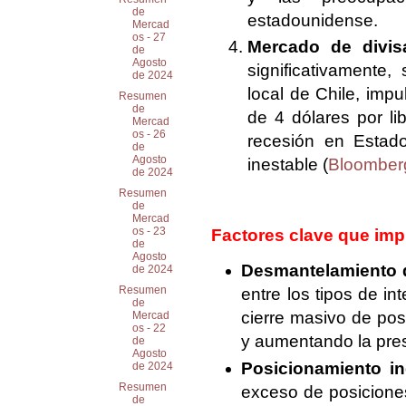
de
estadounidense.
Mercad
os - 27
Mercado de divis
de
Agosto
significativamente
de 2024
local de Chile, imp
Resumen
de
de 4 dólares por li
Mercad
os - 26
recesión en Estad
de
Agosto
inestable​ (
Bloomber
de 2024
Resumen
de
Mercad
os - 23
Factores clave que impu
de
Agosto
Desmantelamiento d
de 2024
Resumen
entre los tipos de i
de
cierre masivo de pos
Mercad
os - 22
y aumentando la pres
de
Agosto
Posicionamiento in
de 2024
Resumen
exceso de posicione
de