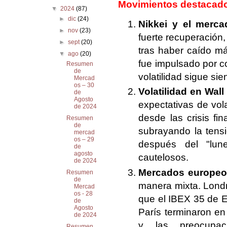
Movimientos destacado
▼
2024
(87)
►
dic
(24)
Nikkei y el merca
►
nov
(23)
fuerte recuperación
►
sept
(20)
tras haber caído má
▼
ago
(20)
fue impulsado por c
Resumen
de
volatilidad sigue si
Mercad
os – 30
Volatilidad en Wall 
de
Agosto
expectativas de vola
de 2024
desde las crisis f
Resumen
de
subrayando la tensi
mercad
os – 29
después del "lun
de
agosto
cautelosos.
de 2024
Mercados europeo
Resumen
de
manera mixta. Londre
Mercad
os - 28
que el IBEX 35 de 
de
Agosto
París terminaron en
de 2024
y las preocupa
Resumen