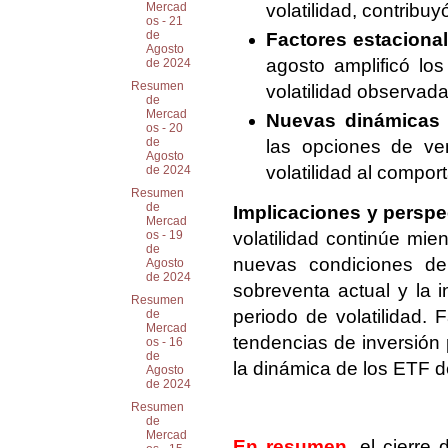
volatilidad, contribu
Mercad
os - 21
de
Factores estacional
Agosto
agosto amplificó lo
de 2024
Resumen
volatilidad observada
de
Mercad
Nuevas dinámicas 
os - 20
de
las opciones de ve
Agosto
volatilidad al compo
de 2024
Resumen
de
Implicaciones y perspec
Mercad
volatilidad continúe mien
os - 19
de
nuevas condiciones de
Agosto
de 2024
sobreventa actual y la 
Resumen
periodo de volatilidad.
de
Mercad
tendencias de inversión
os - 16
de
la dinámica de los ETF de
Agosto
de 2024
Resumen
de
Mercad
En resumen
, el cierre