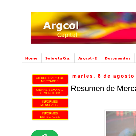
Home
Sobre la Cía.
Argcol - E
Documentos
martes, 6 de agosto
CIERRE DIARIO DE
MERCADOS
Resumen de Merca
CIERRE SEMANAL
DE MERCADOS
INFORMES
MENSUALES
INFORMES
ESPECIALES