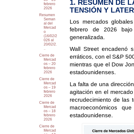
1. RESUMEN DE L
febrero
TENSIÓN Y LATE
2026
Resumen
Seman
Los mercados globales
al del
Mercad
febrero de 2026 bajo
o
(16/02/2
generalizada.
026 al
20/02/2.
Wall Street encadenó s
..
Cierre de
erráticos, con el S&P 50
Mercad
mientras que el Dow Jone
os – 20
febrero
estadounidenses.
2026
Cierre de
La falta de una dirección
Mercad
os – 19
agitación en el mercado
febrero
2026
recrudecimiento de las t
Cierre de
macroeconómicos que co
Mercad
os – 18
estadounidense.
febrero
2026
Cierre de
Mercad