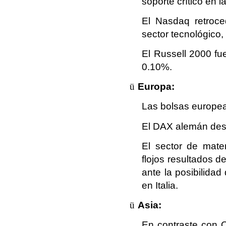
soporte crítico en 
El Nasdaq retroce
sector tecnológico
El Russell 2000 fu
0.10%.
ü
Europa:
Las bolsas europea
El DAX alemán des
El sector de mater
flojos resultados de
ante la posibilida
en Italia.
ü
Asia:
En contraste con 