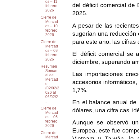
os – 11
del déficit comercial d
febrero
2026
2025.
Cierre de
Mercad
A pesar de las reciente
os – 10
febrero
sugerían una reducción dr
2026
para este año, las cifras
Cierre de
Mercad
os – 09
El déficit comercial se
febrero
2026
diciembre, superando am
Resumen
Seman
Las importaciones crec
al del
Mercad
accesorios informáticos,
o
(02/02/2
1,7%.
026 al
06/02/2.
En el balance anual de 2
..
Cierre de
dólares, una cifra casi id
Mercad
os – 06
Aunque se observó una
febrero
2026
Europea, este fue compe
Cierre de
Mercad
Vietnam y Taiwán, lo q