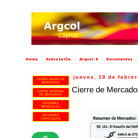
Home
Sobre la Cía.
Argcol - E
Documentos
jueves, 19 de febre
CIERRE DIARIO DE
MERCADOS
Cierre de Mercado
CIERRE SEMANAL
DE MERCADOS
INFORMES
MENSUALES
INFORMES
ESPECIALES