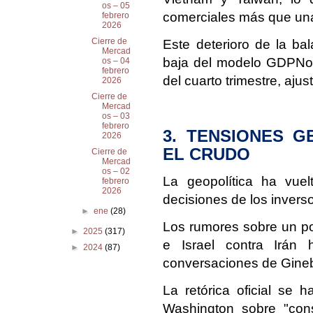
os – 05
comerciales más que una 
febrero
2026
Cierre de
Este deterioro de la ba
Mercad
baja del modelo GDPNow
os – 04
febrero
del cuarto trimestre, aju
2026
Cierre de
Mercad
os – 03
febrero
3. TENSIONES G
2026
EL CRUDO
Cierre de
Mercad
os – 02
La geopolítica ha vuel
febrero
2026
decisiones de los invers
►
ene
(28)
Los rumores sobre un po
►
2025
(317)
e Israel contra Irán 
►
2024
(87)
conversaciones de Gine
La retórica oficial se 
Washington sobre "con