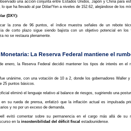
bservado una acción conjunta entre Estados Unidos, Japón y China para esta
, lo que ha llevado al par Dólar/Yen a niveles de 152.62, alejándose de los mí
lar (DXY):
ocar la zona de 96 puntos, el índice muestra señales de un rebote téc
ia de corto plazo sigue siendo bajista con un objetivo potencial en los 
za no se restaura plenamente.
ca Monetaria: La Reserva Federal mantiene el rum
de enero, la Reserva Federal decidió mantener los tipos de interés en el
 fue unánime, con una votación de 10 a 2, donde los gobernadores Waller y
de 25 puntos básicos.
icial eliminó el lenguaje relativo al balance de riesgos, sugiriendo una postu
 en su rueda de prensa, enfatizó que la inflación actual es impulsada pri
larios y no por un exceso de demanda.
ell evitó comentar sobre su permanencia en el cargo más allá de su m
scurso en la
insostenibilidad del déficit fiscal
estadounidense.