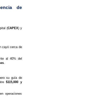
gencia de
ital (
CAPEX
) y
ón cayó cerca de
ente al 40% del
nes
.
pero su guía de
ntre
$115,000 y
en operaciones