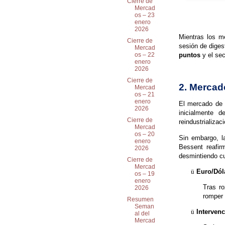
Cierre de
Mercad
os – 23
enero
2026
Mientras los m
Cierre de
sesión de diges
Mercad
puntos
y el sec
os – 22
enero
2026
Cierre de
2. Mercado
Mercad
os – 21
enero
El mercado de d
2026
inicialmente d
Cierre de
reindustrializaci
Mercad
os – 20
Sin embargo, la
enero
Bessent reafir
2026
desmintiendo cu
Cierre de
Mercad
ü
Euro/Dól
os – 19
enero
Tras ro
2026
romper 
Resumen
Seman
ü
Interven
al del
Mercad