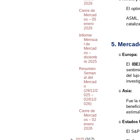
2026
El opti
Cierre de
Mercad
ASML, 
os – 05
enero
cataliz
2026
Informe
Mensua
5. Mercad
l de
Mercad
os –
ü
Europa:
diciemb
re 2025
El
IBE
Resumen
sentimi
Seman
del luj
al del
investi
Mercad
o
ü
Asia:
(29/12/2
025 –
02/01/2
Fue la 
026)
benefic
Cierre de
estímul
Mercad
os – 02
ü
Estados 
enero
2026
El S&P 
►
2025
(317)