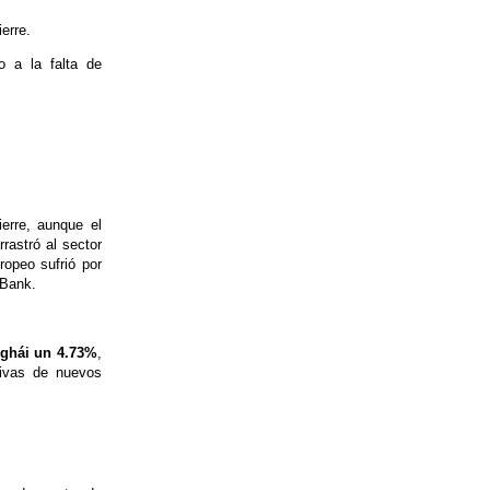
erre.
o a la falta de
erre, aunque el
rrastró al sector
ropeo sufrió por
 Bank.
ghái un 4.73%
,
ativas de nuevos