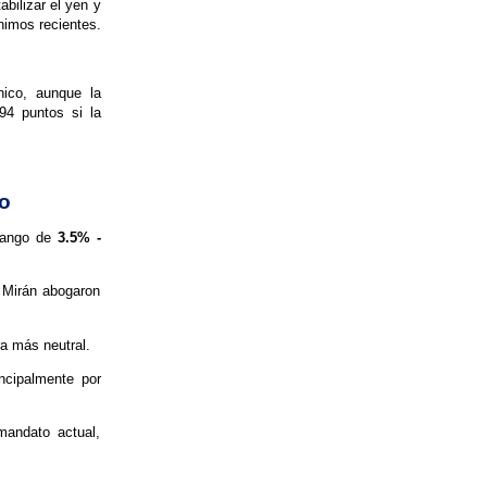
bilizar el yen y
nimos recientes.
nico, aunque la
94 puntos si la
bo
 rango de
3.5% -
 Mirán abogaron
ra más neutral.
ncipalmente por
andato actual,