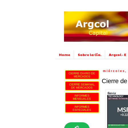
Home
Sobre la Cía.
Argcol - E
miércoles,
CIERRE DIARIO DE
MERCADOS
Cierre d
CIERRE SEMANAL
DE MERCADOS
INFORMES
MENSUALES
INFORMES
ESPECIALES