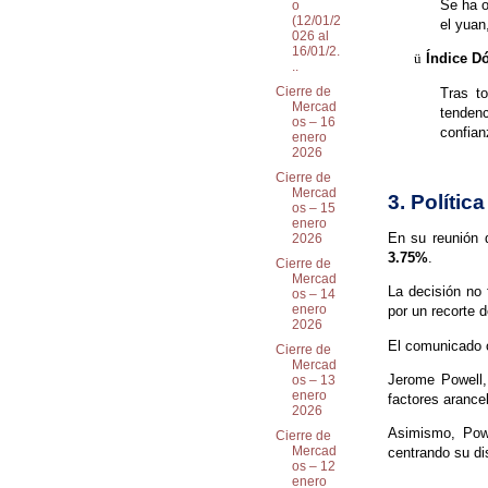
Se ha o
o
(12/01/2
el yuan
026 al
16/01/2.
ü
Índice Dó
..
Cierre de
Tras t
Mercad
tendenc
os – 16
confian
enero
2026
Cierre de
Mercad
3. Políti
os – 15
enero
En su reunión 
2026
3.75%
.
Cierre de
Mercad
La decisión no
os – 14
enero
por un recorte 
2026
El comunicado of
Cierre de
Mercad
Jerome Powell,
os – 13
enero
factores arance
2026
Asimismo, Pow
Cierre de
Mercad
centrando su di
os – 12
enero