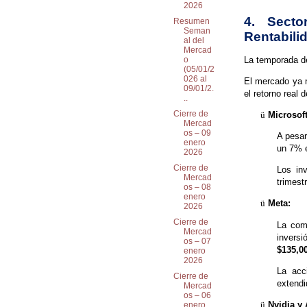
2026
4. Secto
Resumen
Seman
Rentabili
al del
Mercad
La temporada de
o
(05/01/2
026 al
El mercado ya n
09/01/2.
el retorno real de
..
Cierre de
ü
Microsoft
Mercad
os – 09
A pesar
enero
un 7% 
2026
Cierre de
Los in
Mercad
trimest
os – 08
enero
ü
Meta:
2026
Cierre de
La com
Mercad
invers
os – 07
$135,0
enero
2026
La acc
Cierre de
extendi
Mercad
os – 06
ü
Nvidia y
enero