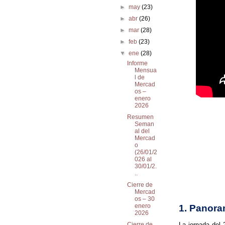
►
may
(23)
►
abr
(26)
►
mar
(28)
►
feb
(23)
▼
ene
(28)
Informe
Mensua
l de
Mercad
os –
enero
2026
Resumen
Seman
al del
Mercad
o
(26/01/2
026 al
30/01/2.
..
Cierre de
Mercad
os – 30
enero
1. Panoram
2026
La jornada del
Cierre de