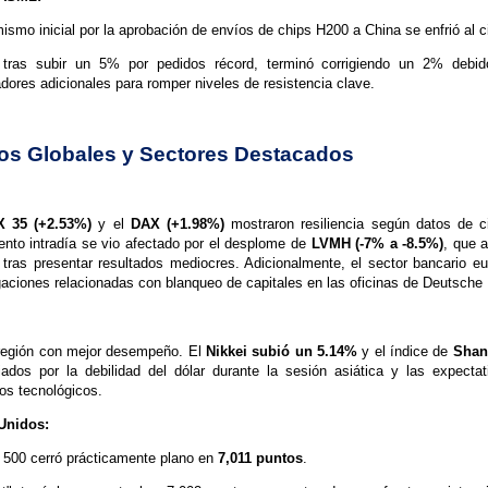
mismo inicial por la aprobación de envíos de chips H200 a China se enfrió al ci
tras subir un 5% por pedidos récord, terminó corrigiendo un 2% debid
adores adicionales para romper niveles de resistencia clave.
os Globales y Sectores Destacados
X 35 (+2.53%)
y el
DAX (+1.98%)
mostraron resiliencia según datos de ci
ento intradía se vio afectado por el desplome de
LVMH (-7% a -8.5%)
, que a
o tras presentar resultados mediocres. Adicionalmente, el sector bancario eu
gaciones relacionadas con blanqueo de capitales en las oficinas de Deutsche
región con mejor desempeño. El
Nikkei subió un 5.14%
y el índice de
Shan
iados por la debilidad del dólar durante la sesión asiática y las expect
os tecnológicos.
Unidos:
500 cerró prácticamente plano en
7,011 puntos
.