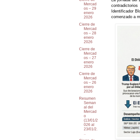
Mercad
contradictorio
os – 29
Identificador B
enero
comenzado a mos
2026
Cierre de
Mercad
os – 28
enero
2026
Cierre de
Mercad
os – 27
enero
2026
Cierre de
Mercad
os – 26
enero
2026
Resumen
Seman
al del
Mercad
o
(13/01/2
026 al
23/01/2.
..