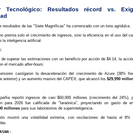
r Tecnológico: Resultados récord vs. Exi
dad
 resultados de las "Siete Magníficas" ha comenzado con un tono agridulce.
o premia solo el crecimiento de ingresos, sino la eficiencia en el uso del cap
 la inteligencia artificial.
:
 de superar las estimaciones con un beneficio por acción de $4.14, la acci
en el mercado
after-hours
.
versores castigaron la desaceleración del crecimiento de Azure (38% fr
re anterior) y un aumento masivo del CAPEX, que alcanzó los
$29,990 millo
pañía reportó ingresos de casi $60,000 millones (crecimiento del 24%), 
ión para 2026 fue calificada de "faraónica", proyectando un gasto de e
00 millones
para sus laboratorios de superinteligencia.
ión mostró una volatilidad extrema, con oscilaciones de hasta el 8% 
das.
 ASML: