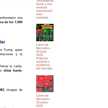
Tecnológicas
frente a una
realidad
macroeconó
mica
enfrentaron una
compleja
ca de los 7,000
lar
Cierre de
Mercados –
nte Trump, quien
04 junio
ortaciones y la
2026.
Rotación
sectorial y
resiliencia
frenar la caída.
del mercado
 un
dólar fuerte
,
983
, incapaz de
Cierre de
Mercados –
20 enero
2026