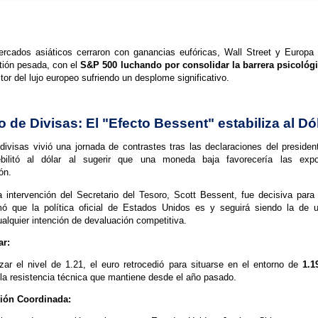
ercados asiáticos cerraron con ganancias eufóricas, Wall Street y Europa 
tión pesada, con el
S&P 500 luchando por consolidar la barrera psicológi
tor del lujo europeo sufriendo un desplome significativo.
 de Divisas: El "Efecto Bessent" estabiliza al Dó
ivisas vivió una jornada de contrastes tras las declaraciones del preside
ebilitó al dólar al sugerir que una moneda baja favorecería las exp
ón.
 intervención del Secretario del Tesoro, Scott Bessent, fue decisiva para 
mó que la política oficial de Estados Unidos es y seguirá siendo la de
alquier intención de devaluación competitiva.
ar:
zar el nivel de 1.21, el euro retrocedió para situarse en el entorno de
1.1
la resistencia técnica que mantiene desde el año pasado.
ción Coordinada: