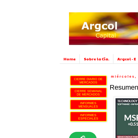
Home
Sobre la Cía.
Argcol - E
miércoles,
CIERRE DIARIO DE
MERCADOS
Resumen 
CIERRE SEMANAL
DE MERCADOS
INFORMES
MENSUALES
INFORMES
ESPECIALES