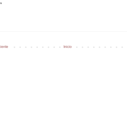
es
iente
Inicio