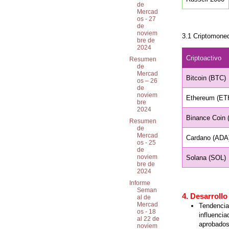
de
Mercad
os - 27
de
noviem
3.1 Criptomone
bre de
2024
Criptoactivo
Resumen
de
Mercad
Bitcoin (BTC)
os – 26
de
noviem
Ethereum (ET
bre
2024
Binance Coin 
Resumen
de
Mercad
Cardano (ADA
os - 25
de
noviem
Solana (SOL)
bre de
2024
Informe
Seman
4. Desarrollo
al de
Mercad
Tendenci
os - 18
influenci
al 22 de
aprobado
noviem