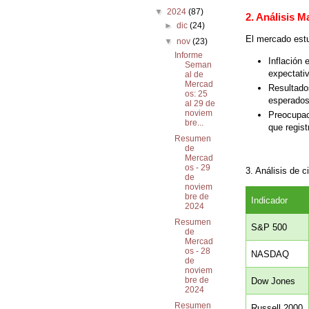
▼
2024
(87)
2. Análisis 
►
dic
(24)
El mercado estu
▼
nov
(23)
Informe
Inflación
Seman
expectativ
al de
Mercad
Resultad
os: 25
esperados,
al 29 de
noviem
Preocupac
bre...
que regist
Resumen
de
Mercad
os - 29
3. Análisis de 
de
noviem
bre de
Indicador
2024
Resumen
S&P 500
de
Mercad
os - 28
NASDAQ
de
noviem
bre de
Dow Jones
2024
Resumen
Russell 2000