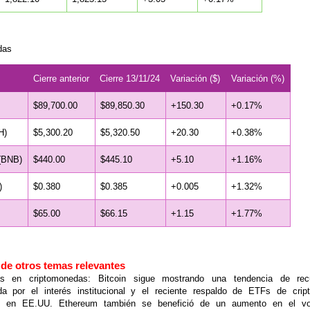
das
Cierre anterior
Cierre 13/11/24
Variación ($)
Variación (%)
$89,700.00
$89,850.30
+150.30
+0.17%
H)
$5,300.20
$5,320.50
+20.30
+0.38%
(BNB)
$440.00
$445.10
+5.10
+1.16%
)
$0.380
$0.385
+0.005
+1.32%
$65.00
$66.15
+1.15
+1.77%
 de otros temas relevantes
as en criptomonedas: Bitcoin sigue mostrando una tendencia de recu
ada por el interés institucional y el reciente respaldo de ETFs de cri
s en EE.UU. Ethereum también se benefició de un aumento en el v