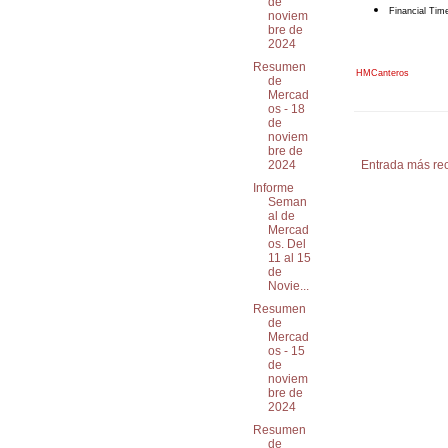
de
Financial Tim
noviem
bre de
2024
Resumen
HMCanteros
de
Mercad
os - 18
de
noviem
bre de
Entrada más rec
2024
Informe
Seman
al de
Mercad
os. Del
11 al 15
de
Novie...
Resumen
de
Mercad
os - 15
de
noviem
bre de
2024
Resumen
de