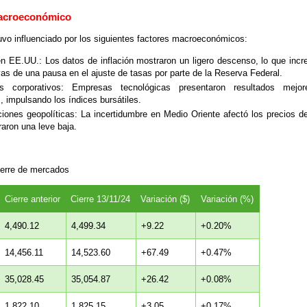
Macroeconómico
vo influenciado por los siguientes factores macroeconómicos:
 en EE.UU.: Los datos de inflación mostraron un ligero descenso, lo que incr
as de una pausa en el ajuste de tasas por parte de la Reserva Federal.
os corporativos: Empresas tecnológicas presentaron resultados mejo
 impulsando los índices bursátiles.
iones geopolíticas: La incertidumbre en Medio Oriente afectó los precios del
raron una leve baja.
cierre de mercados
Cierre anterior
Cierre 13/11/24
Variación ($)
Variación (%)
4,490.12
4,499.34
+9.22
+0.20%
14,456.11
14,523.60
+67.49
+0.47%
35,028.45
35,054.87
+26.42
+0.08%
1,822.10
1,825.15
+3.05
+0.17%