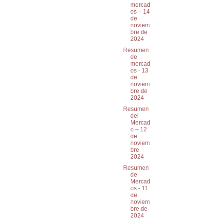
mercad
os – 14
de
noviem
bre de
2024
Resumen
de
mercad
os - 13
de
noviem
bre de
2024
Resumen
del
Mercad
o – 12
de
noviem
bre
2024
Resumen
de
Mercad
os - 11
de
noviem
bre de
2024