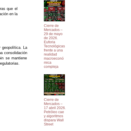
tras que el
ción en la
Cierre de
Mercados –
29 de mayo
de 2026.
Euforia
Tecnológicas
 geopolítica. La
frente a una
na consolidación
realidad
oin se mantiene
macroeconó
mica
egulatorias.
compleja
Cierre de
Mercados –
17 abril 2026.
Petróleo cae
y algoritmos
dispara Wall
Street