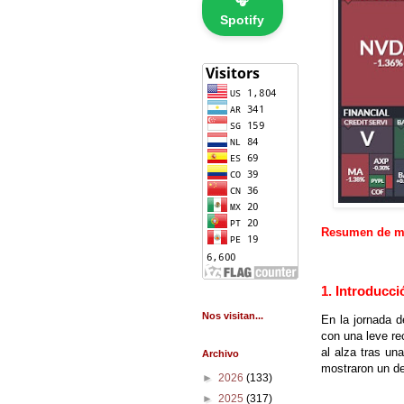
🎧
Spotify
Resumen de me
1. Introducci
Nos visitan...
En la jornada 
con una leve re
al alza tras un
Archivo
mostraron un de
►
2026
(133)
►
2025
(317)