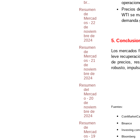
operacione
br...
Precios de
Resumen
de
WTI se ma
Mercad
demanda g
os - 22
de
noviem
bre de
5. Conclusio
2024
Resumen
Los mercados fi
de
leve recuperaci
Mercad
os - 21
de precios, re
de
robusto, impulsa
noviem
bre de
2024
Resumen
del
Mercad
o - 20
de
noviem
Fuentes:
bre de
2024
CoinMarketC
Resumen
Binance
de
Investing.com
Mercad
os - 19
Bloomberg