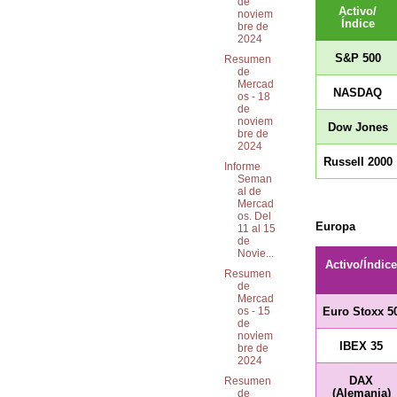
de
Activo/
noviem
Índice
bre de
2024
S&P 500
Resumen
de
Mercad
NASDAQ
os - 18
de
noviem
Dow Jones
bre de
2024
Russell 2000
Informe
Seman
al de
Mercad
os. Del
Europa
11 al 15
de
Novie...
Activo/Índice
Resumen
de
Mercad
Euro Stoxx 5
os - 15
de
noviem
IBEX 35
bre de
2024
DAX
Resumen
(Alemania)
de