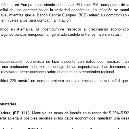
conómica en Europa sigue siendo desafiante. El índice PMI compuesto de l
señal de una contracción en la actividad económica. La inflación se mant
clave, mientras que el Banco Central Europeo (BCE) reiteró su compromiso 
 en niveles altos para combatir la inflación.
lítico en Alemania, la incertidumbre respecto al crecimiento económico
e algunos bancos europeos han generado cautela entre los inversionistas.
desaceleración económica se hizo evidente con datos que mostraron un
 una producción industrial por debajo de las expectativas. Las tensiones
reavivaron preocupaciones sobre el crecimiento económico regional.
ikkei 225 mostró un comportamiento positivo gracias a un yen débil que 
onetarias
ederal (EE. UU.):
Mantuvo las tasas de interés en el rango del 5.25%-5.5
uerta abierta a posibles recortes si los datos económicos muestran una desa