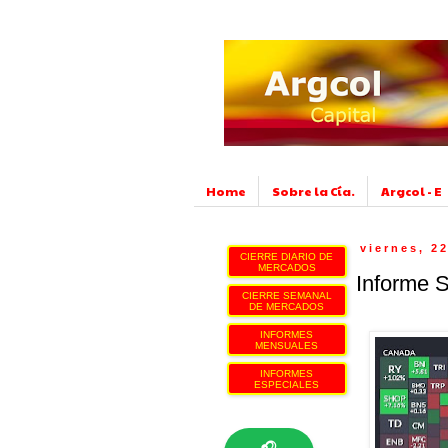
Home
Sobre la Cía.
Argcol - E
viernes, 2
CIERRE DIARIO DE
MERCADOS
Informe 
CIERRE SEMANAL
DE MERCADOS
INFORMES
MENSUALES
INFORMES
ESPECIALES