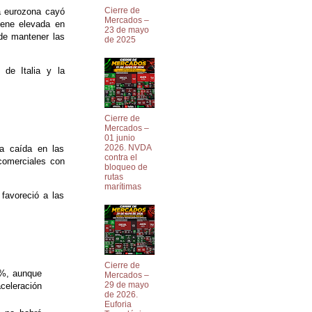
Cierre de
a eurozona cayó
Mercados –
iene elevada en
23 de mayo
de mantener las
de 2025
 de Italia y la
Cierre de
Mercados –
01 junio
2026. NVDA
a caída en las
contra el
 comerciales con
bloqueo de
rutas
marítimas
favoreció a las
Cierre de
0%, aunque
Mercados –
29 de mayo
celeración
de 2026.
Euforia