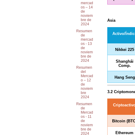
mercad
os – 14
de
noviem
bre de
Asia
2024
Resumen
Activo/Índic
de
mercad
os - 13
de
Nikkei 225
noviem
bre de
2024
Shanghái
Comp.
Resumen
del
Mercad
Hang Seng
o – 12
de
noviem
3.2 Criptomon
bre
2024
Resumen
Criptoactiv
de
Mercad
os - 11
Bitcoin (BTC
de
noviem
bre de
Ethereum
2024