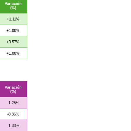
Variación
(%)
+1.11%
+1.00%
+0.57%
+1.00%
Variación
(%)
-1.25%
-0.86%
-1.33%