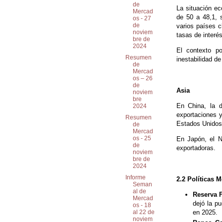
de
La situación e
Mercad
de 50 a 48,1, 
os - 27
de
varios países 
noviem
tasas de interés
bre de
2024
El contexto po
Resumen
inestabilidad d
de
Mercad
os – 26
de
Asia
noviem
bre
En China, la 
2024
exportaciones y
Resumen
Estados Unidos 
de
Mercad
os - 25
En Japón, el N
de
exportadoras.
noviem
bre de
2024
Informe
2.2 Políticas M
Seman
al de
Reserva F
Mercad
dejó la p
os - 18
en 2025.
al 22 de
noviem