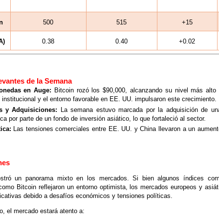
n
500
515
+15
A)
0.38
0.40
+0.02
evantes de la Semana
onedas en Auge:
Bitcoin rozó los $90,000, alcanzando su nivel más alto
institucional y el entorno favorable en EE. UU. impulsaron este crecimiento.
s y Adquisiciones:
La semana estuvo marcada por la adquisición de un
ca por parte de un fondo de inversión asiático, lo que fortaleció al sector.
ica:
Las tensiones comerciales entre EE. UU. y China llevaron a un aumento
.
nes
tró un panorama mixto en los mercados. Si bien algunos índices co
omo Bitcoin reflejaron un entorno optimista, los mercados europeos y asiát
ficativas debido a desafíos económicos y tensiones políticas.
o, el mercado estará atento a: