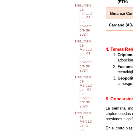
(ETH)
Resumen
de
Binance Coi
mercad
os - 08
de
Cardano (AD
noviem
bre de
2024
Resumen
de
4. Temas Rel
Mercad
os - 07
Criptom
de
adopción 
noviem
bre de
Fusione
2024
tecnológi
Resumen
Geopolít
de
al riesgo
Mercad
os – 06
de
noviem
5. Conclusio
bre de
2024
La semana mos
Resumen
criptomonedas c
de
presiones signi
Mercad
os - 5
En el corto plaz
de