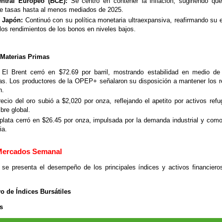
ntral Europeo (BCE):
Se centró en contener la inflación, sugiriendo qu
de tasas hasta al menos mediados de 2025.
 Japón:
Continuó con su política monetaria ultraexpansiva, reafirmando su 
os rendimientos de los bonos en niveles bajos.
 Materias Primas
El Brent cerró en $72.69 por barril, mostrando estabilidad en medio de
cas. Los productores de la OPEP+ señalaron su disposición a mantener los r
n.
ecio del oro subió a $2,020 por onza, reflejando el apetito por activos refu
bre global.
lata cerró en $26.45 por onza, impulsada por la demanda industrial y como
ia.
 Mercados Semanal
 se presenta el desempeño de los principales índices y activos financieros
o de Índices Bursátiles
s