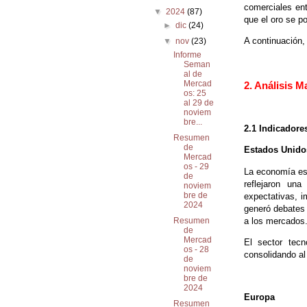
comerciales ent
▼
2024
(87)
que el oro se p
►
dic
(24)
A continuación,
▼
nov
(23)
Informe
Seman
al de
Mercad
2. Análisis 
os: 25
al 29 de
noviem
bre...
2.1 Indicador
Resumen
de
Estados Unido
Mercad
os - 29
La economía est
de
reflejaron un
noviem
bre de
expectativas, i
2024
generó debates 
a los mercados
Resumen
de
Mercad
El sector tecn
os - 28
consolidando a
de
noviem
bre de
2024
Europa
Resumen