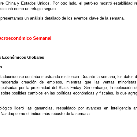
re China y Estados Unidos. Por otro lado, el petróleo mostró estabilidad re
osicionó como un refugio seguro.
 presentamos un análisis detallado de los eventos clave de la semana.
Macroeconómico Semanal
es Económicos Globales
s
adounidense continúa mostrando resiliencia. Durante la semana, los datos de
a moderada creación de empleos, mientras que las ventas minoristas
mpulsadas por la proximidad del Black Friday. Sin embargo, la reelección
sobre posibles cambios en las políticas económicas y fiscales, lo que agre
.
ológico lideró las ganancias, respaldado por avances en inteligencia arti
l Nasdaq como el índice más robusto de la semana.