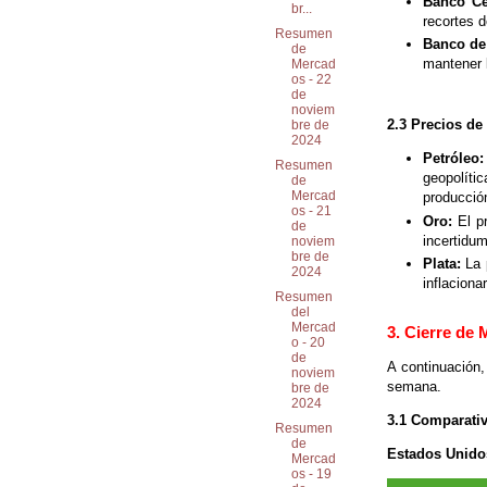
Banco Ce
br...
recortes 
Resumen
Banco de
de
mantener l
Mercad
os - 22
de
noviem
2.3 Precios de
bre de
2024
Petróleo:
Resumen
geopolíti
de
Mercad
producció
os - 21
Oro:
El pr
de
incertidum
noviem
bre de
Plata:
La p
2024
inflacionar
Resumen
del
Mercad
3. Cierre de
o - 20
de
A continuación,
noviem
semana.
bre de
2024
3.1 Comparativ
Resumen
de
Estados Unido
Mercad
os - 19