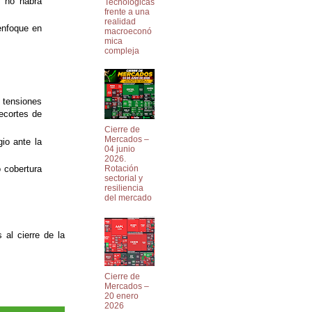
e no habrá
Tecnológicas
frente a una
realidad
enfoque en
macroeconó
mica
compleja
 tensiones
ecortes de
Cierre de
Mercados –
gio ante la
04 junio
2026.
 cobertura
Rotación
sectorial y
resiliencia
del mercado
 al cierre de la
Cierre de
Mercados –
20 enero
2026