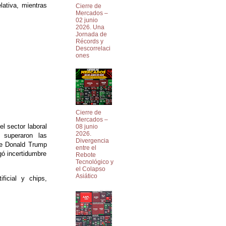
lativa, mientras
Cierre de
Mercados –
02 junio
2026. Una
Jornada de
Récords y
Descorrelaci
ones
Cierre de
Mercados –
l sector laboral
08 junio
2026.
 superaron las
Divergencia
 de Donald Trump
entre el
gó incertidumbre
Rebote
Tecnológico y
el Colapso
Asiático
ficial y chips,