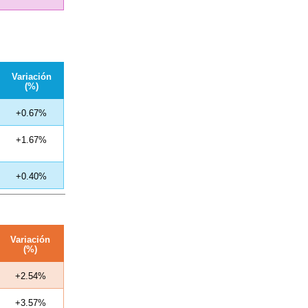
Variación
(%)
+0.67%
+1.67%
+0.40%
Variación
(%)
+2.54%
+3.57%