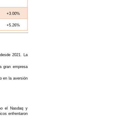
+3.00%
+5.26%
 desde 2021. La
a gran empresa
 en la aversión
mo el Nasdaq y
icos enfrentaron