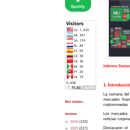
🎧
Spotify
Informe Semana
1. Introducci
La semana del 
mercados finan
Nos visitan...
criptomonedas.
Los mercados r
Archivo
noticias corpora
►
2026
(133)
Destacaron el 
►
2025
(317)