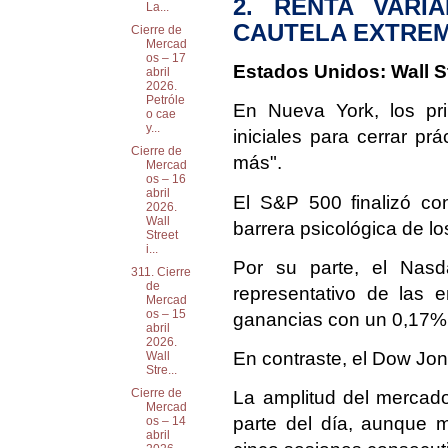
2. RENTA VARI
La...
CAUTELA EXTRE
Cierre de
Mercad
os – 17
Estados Unidos: Wall S
abril
2026.
Petróle
En Nueva York, los prin
o cae
y...
iniciales para cerrar p
Cierre de
más".
Mercad
os – 16
abril
El S&P 500 finalizó co
2026.
Wall
barrera psicológica de l
Street
i...
Por su parte, el Nas
311. Cierre
de
representativo de las e
Mercad
os – 15
ganancias con un 0,17%
abril
2026.
En contraste, el Dow Jon
Wall
Stre...
Cierre de
La amplitud del mercad
Mercad
parte del día, aunque m
os – 14
abril