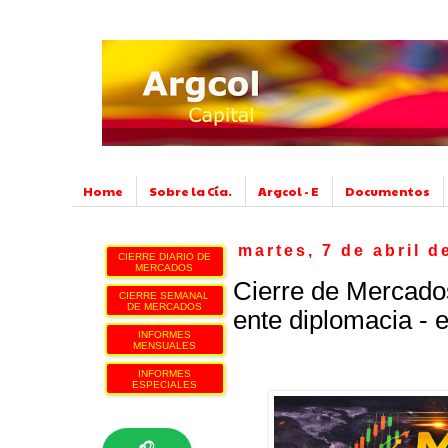
Home
Sobre la Cía.
Argcol - E
Documentos
martes, 7 de abril d
CIERRE DIARIO DE
MERCADOS
Cierre de Mercados
CIERRE SEMANAL
DE MERCADOS
ente diplomacia - 
INFORMES
MENSUALES
INFORMES
ESPECIALES