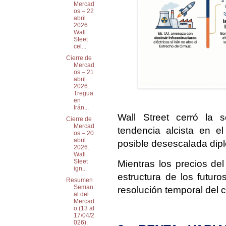
Mercad
os – 22
abril
2026.
Wall
Steet
cel...
Cierre de
Mercad
os – 21
abril
2026.
Tregua
en
Irán...
Wall Street cerró la 
Cierre de
Mercad
tendencia alcista en e
os – 20
abril
posible desescalada dipl
2026.
Wall
Steet
Mientras los precios del
ign...
estructura de los futur
Resumen
Seman
resolución temporal del c
al del
Mercad
o (13 al
17/04/2
026).