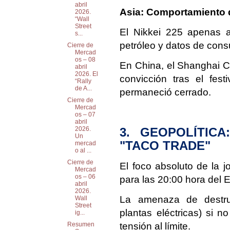
abril
Asia: Comportamiento 
2026.
“Wall
Street
El Nikkei 225 apenas a
s...
petróleo y datos de cons
Cierre de
Mercad
os – 08
En China, el Shanghai C
abril
2026. El
convicción tras el fe
“Rally
de A...
permaneció cerrado.
Cierre de
Mercad
os – 07
abril
3. GEOPOLÍTIC
2026.
Un
"TACO TRADE"
mercad
o al ...
Cierre de
El foco absoluto de la j
Mercad
os – 06
para las 20:00 hora del 
abril
2026.
La amenaza de destruir
Wall
Street
plantas eléctricas) si 
ig...
tensión al límite.
Resumen