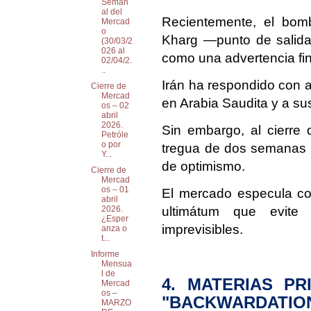
Seman
al del
Recientemente, el bomb
Mercad
o
Kharg —punto de salida 
(30/03/2
026 al
como una advertencia fin
02/04/2.
..
Irán ha respondido con 
Cierre de
Mercad
en Arabia Saudita y a su
os – 02
abril
2026.
Sin embargo, al cierre 
Petróle
o por
tregua de dos semanas p
Y...
de optimismo.
Cierre de
Mercad
os – 01
El mercado especula con
abril
2026.
ultimátum que evite 
¿Esper
imprevisibles.
anza o
t...
Informe
Mensua
l de
4. MATERIAS P
Mercad
os –
"BACKWARDATION
MARZO