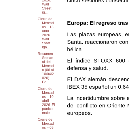
cinco sesiones consecuti
2026.
Wall
Street
ig...
Cierre de
Europa: El regreso tras
Mercad
os – 13
abril
Las plazas europeas, e
2026.
Walt
Santa, reaccionaron con 
Steet
ign...
bélica.
Resumen
Seman
El índice STOXX 600 c
al del
Mercad
defensa y salud.
o (06 al
10/04/2
026).
El DAX alemán descendi
Pe...
IBEX 35 español un 0,6
Cierre de
Mercad
os – 10
La incertidumbre sobre el
abril
del conflicto en Oriente
2026. El
pánico
europeos.
mate...
Cierre de
Mercad
os – 09