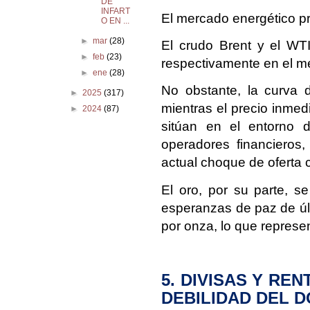
DE
INFART
El mercado energético p
O EN ...
►
mar
(28)
El crudo Brent y el WT
►
feb
(23)
respectivamente en el m
►
ene
(28)
No obstante, la curva d
►
2025
(317)
mientras el precio inmed
►
2024
(87)
sitúan en el entorno 
operadores financieros,
actual choque de oferta c
El oro, por su parte, s
esperanzas de paz de úl
por onza, lo que represe
5. DIVISAS Y RE
DEBILIDAD DEL 