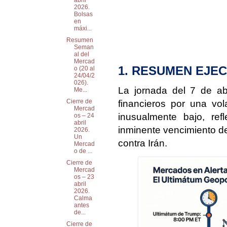
abril
2026.
Bolsas
en
máxi...
Resumen
Seman
al del
Mercad
1. RESUMEN EJEC
o (20 al
24/04/2
026).
La jornada del 7 de ab
Me...
Cierre de
financieros por una vol
Mercad
inusualmente bajo, refl
os – 24
abril
inminente vencimiento de
2026.
Un
contra Irán.
Mercad
o de ...
Cierre de
Mercad
os – 23
abril
2026.
Calma
antes
de...
Cierre de